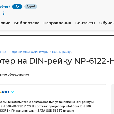
рбург
?
Да
Другой
ервис
Библиотека
Направления
Контакты
Обуче
ющие
Встраиваемые компьютеры
На DIN-рейку
ер на DIN-рейку NP-6122-
ьное оборудование
ваемый компьютер с возможностью установки на DIN-рейку NP-
B-8500-4G-SSD512G. В составе: процессор Intel Core I5-8500,
 DDR4 4 Гб, накопитель mSATA SSD 512 Гб (можно