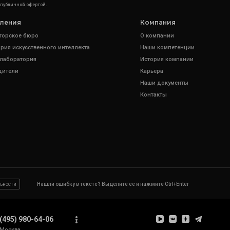
 публичной офертой.
ления
Компания
торское бюро
О компании
рия искусственного интеллекта
Наши компетенции
 лаборатория
История компании
дители
Карьера
Наши документы
Контакты
ьности
Нашли ошибку в тексте? Выделите ее и нажмите Ctrl+Enter
(495) 980-64-06
Москва