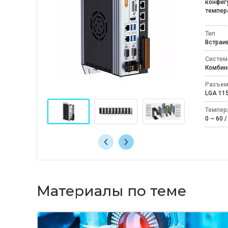
конфиг
темпера
Тип
Встра
Систем
Комби
Разъем
LGA 1
Темпер
0 ~ 60 
Материалы по теме