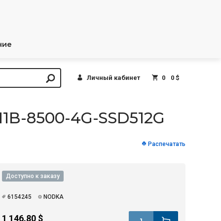
ние
Личный кабинет
0
0 $
H1B-8500-4G-SSD512G
Распечатать
Доступно к заказу
6154245
NODKA
1 146.80 $