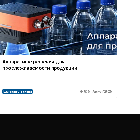
Аппаратные решения для
Про
прослеживаемости продукции
ком
Целевая страница
836
Август’2026
Целев