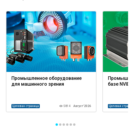
Промышленное оборудование
Промышле
для машинного зрения
базе NVID
Целевая страница
5814
Август’2026
Целевая стран