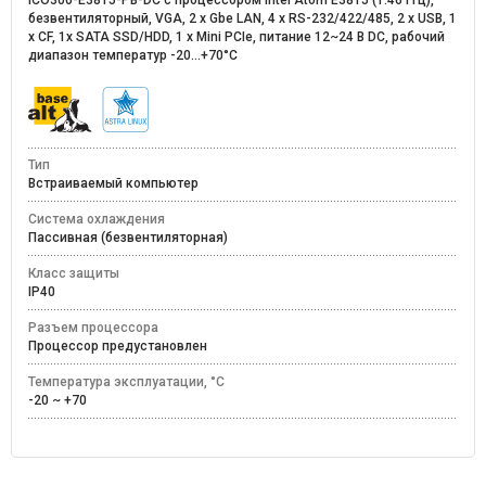
ICO300-E3815-PB-DC с процессором Intel Atom E3815 (1.46 ГГц),
безвентиляторный, VGA, 2 x Gbe LAN, 4 x RS-232/422/485, 2 x USB, 1
x CF, 1х SATA SSD/HDD, 1 x Mini PCIe, питание 12~24 В DC, рабочий
диапазон температур -20...+70°C
Тип
Встраиваемый компьютер
Система охлаждения
Пассивная (безвентиляторная)
Класс защиты
IP40
Разъем процессора
Процессор предустановлен
Температура эксплуатации, °C
-20 ~ +70