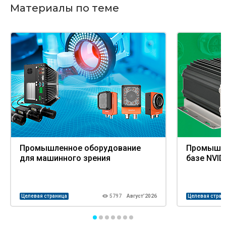
Материалы по теме
Промышленное оборудование
Промышле
для машинного зрения
базе NVID
Целевая страница
5797
Август’2026
Целевая стран