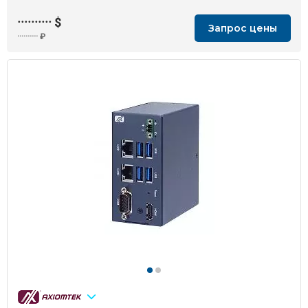
··········
$
Запрос цены
··········
₽