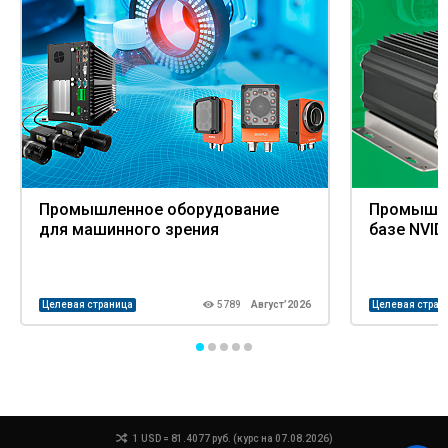
Промышленное оборудование
Промышле
для машинного зрения
базе NVID
Целевая страница
5789
Август’2026
Целевая стран
1 USD = 81.4077 руб. (курс на 07.08.2026)