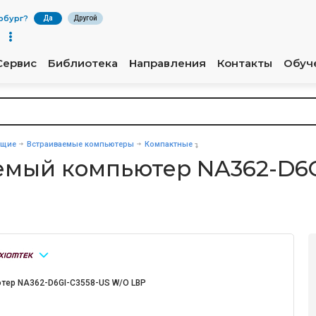
рбург
?
Да
Другой
Сервис
Библиотека
Направления
Контакты
Обуч
ющие
Встраиваемые компьютеры
Компактные
емый компьютер NA362-D6G
тер NA362-D6GI-C3558-US W/O LBP