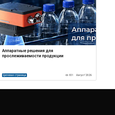
Аппаратные решения для
Про
прослеживаемости продукции
ком
Целевая страница
831
Август’2026
Целев