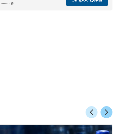
Запрос цены
··········
₽