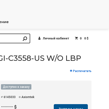
ение
Личный кабинет
0
0 $
I-C3558-US W/O LBP
Распечатать
Доступно к заказу
6145033
Axiomtek
··········
$