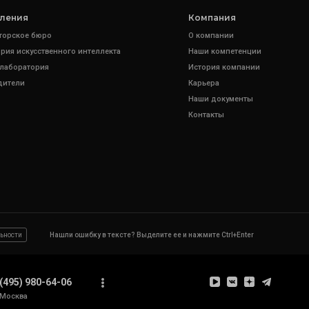
ления
Компания
торское бюро
О компании
рия искусственного интеллекта
Наши компетенции
 лаборатория
История компании
дители
Карьера
Наши документы
Контакты
ьности
Нашли ошибку в тексте? Выделите ее и нажмите Ctrl+Enter
(495) 980-64-06
Москва