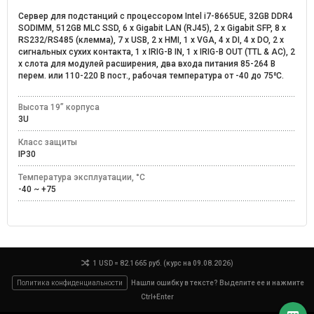
Сервер для подстанций с процессором Intel i7-8665UE, 32GB DDR4
SODIMM, 512GB MLC SSD, 6 x Gigabit LAN (RJ45), 2 x Gigabit SFP, 8 x
RS232/RS485 (клемма), 7 x USB, 2 x HMI, 1 x VGA, 4 x DI, 4 x DO, 2 x
сигнальных сухих контакта, 1 x IRIG-B IN, 1 x IRIG-B OUT (TTL & AC), 2
x слота для модулей расширения, два входа питания 85-264 В
перем. или 110-220 В пост., рабочая температура от -40 до 75⁰C.
Высота 19” корпуса
3U
Класс защиты
IP30
Температура эксплуатации, °C
-40 ~ +75
1 USD = 82.1665 руб. (курс на 09.08.2026)
Политика конфиденциальности
Нашли ошибку в тексте? Выделите ее и нажмите
Ctrl+Enter