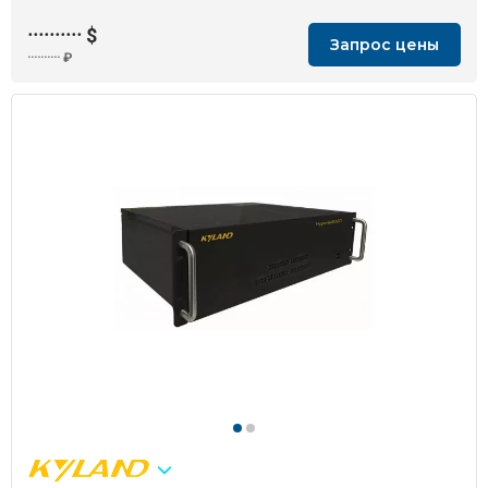
··········
$
Запрос цены
··········
₽