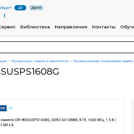
рбург
?
Да
Другой
Сервис
Библиотека
Направления
Контакты
Обуч
ющие
Процессоры, память и накопители
Промышленная оперативная память
3SUSPS1608G
памяти CIR-W3SUSPS1608G, DDR3 SO-DIMM, 8 Гб, 1600 МГц, 1.5 В /
512M x 8