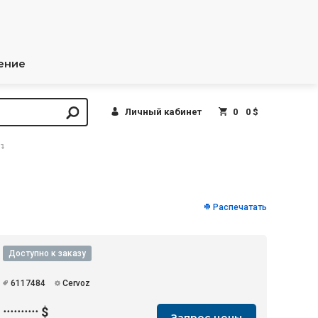
ение
Личный кабинет
0
0 $
Распечатать
Доступно к заказу
6117484
Cervoz
··········
$