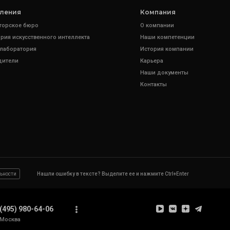
ления
Компания
торское бюро
О компании
рия искусственного интеллекта
Наши компетенции
 лаборатория
История компании
дители
Карьера
Наши документы
Контакты
ьности
Нашли ошибку в тексте? Выделите ее и нажмите Ctrl+Enter
(495) 980-64-06
Москва