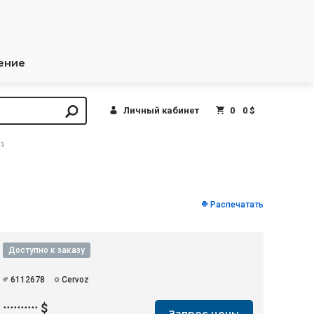
ение
Личный кабинет
0
0 $
Распечатать
Доступно к заказу
6112678
Cervoz
··········
$