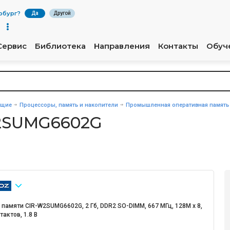
рбург
?
Да
Другой
Сервис
Библиотека
Направления
Контакты
Обуч
ющие
Процессоры, память и накопители
Промышленная оперативная память
W2SUMG6602G
памяти CIR-W2SUMG6602G, 2 Гб, DDR2 SO-DIMM, 667 МГц, 128M x 8,
тактов, 1.8 В