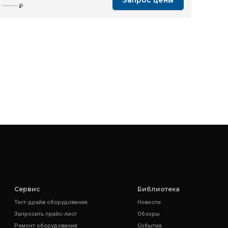
Запрос цены
··········
₽
Сервис
Библиотека
Тест-драйв оборудования
Новости
Запросить прайс-лист
Обзоры
Ремонт оборудования
События