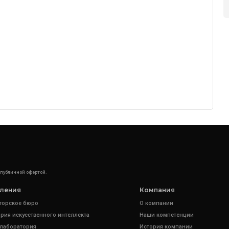
 публичной офертой.
ления
Компания
торское бюро
О компании
рия искусственного интеллекта
Наши компетенции
 лаборатория
История компании