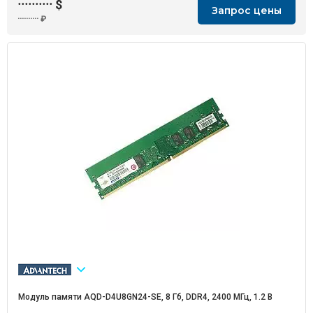
··········
$
Запрос цены
··········
₽
Модуль памяти AQD-D4U8GN24-SE, 8 Гб, DDR4, 2400 МГц, 1.2 В