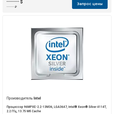
··········
$
Запрос цены
··········
₽
Производитель
Intel
Процессор 96MPXE-2.2-13M36, LGA3647, Intel® Xeon® Silver 4114T,
2.2 ГГц, 13.75 Mб Cache