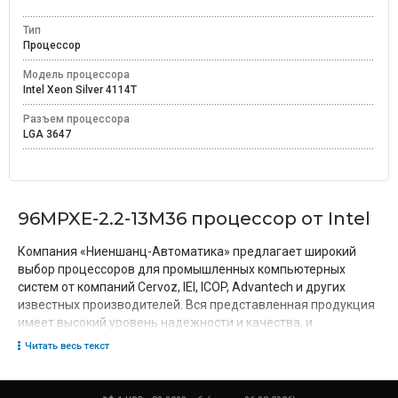
Тип
Процессор
Модель процессора
Intel Xeon Silver 4114T
Разъем процессора
LGA 3647
96MPXE-2.2-13M36 процессор от Intel
Компания «Ниеншанц-Автоматика» предлагает широкий
выбор процессоров для промышленных компьютерных
систем от компаний Cervoz, IEI, ICOP, Advantech и других
известных производителей. Вся представленная продукция
имеет высокий уровень надежности и качества, и
необходимые сертификаты.
Читать весь текст
Чтобы купить
процессор 96MPXE-2.2-13M36
от Intel,
отправьте запрос по электронной почте
ipc@nnz.ru
или