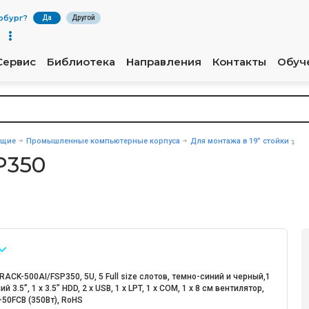
рбург
?
Да
Другой
Сервис
Библиотека
Направления
Контакты
Обуч
ющие
Промышленные компьютерные корпуса
Для монтажа в 19” стойки
P350
RACK-500AI/FSP350, 5U, 5 Full size слотов, темно-синий и черный,1
й 3.5”, 1 x 3.5” HDD, 2 x USB, 1 x LPT, 1 x COM, 1 х 8 см вентилятор,
50FCB (350Вт), RoHS