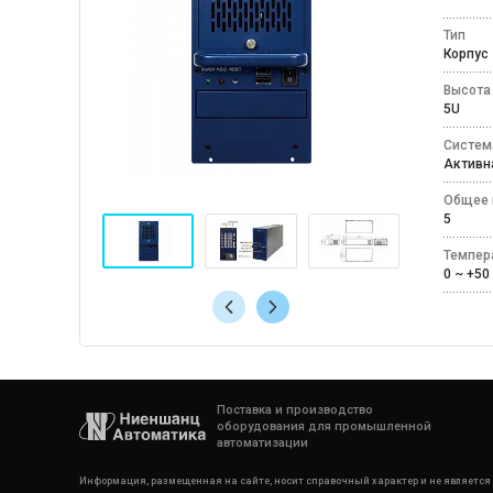
Тип
Корпу
Высота
5U
Систем
Актив
Общее 
5
Темпер
0 ~ +
Поставка и производство
оборудования для промышленной
автоматизации
Информация, размещенная на сайте, носит справочный характер и не является