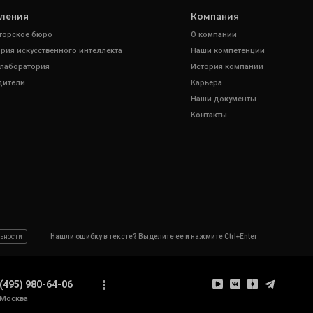
ления
Компания
торское бюро
О компании
рия искусственного интеллекта
Наши компетенции
 лаборатория
История компании
дители
Карьера
Наши документы
Контакты
ьности
Нашли ошибку в тексте? Выделите ее и нажмите Ctrl+Enter
(495) 980-64-06
Москва