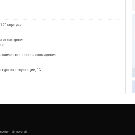
с
 19” корпуса
а охлаждения
ная
количество слотов расширения
атура эксплуатации, °C
50
 публичной офертой.