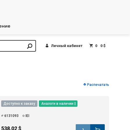
ение
Личный кабинет
0
0 $
Распечатать
Доступно к заказу
Аналоги в наличии
6131093
IEI
538.02 $