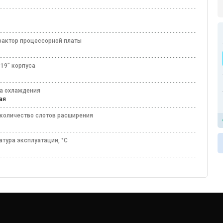
с
актор процессорной платы
 19” корпуса
а охлаждения
ная
количество слотов расширения
атура эксплуатации, °C
50