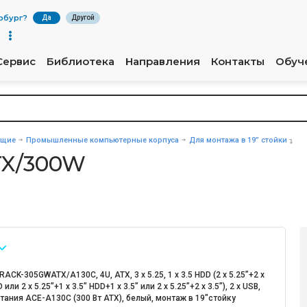
рбург
?
Да
Другой
Сервис
Библиотека
Направления
Контакты
Обуч
ющие
Промышленные компьютерные корпуса
Для монтажа в 19” стойки
TX/300W
RACK-305GWATX/A130С, 4U, ATX, 3 x 5.25, 1 х 3.5 HDD (2 x 5.25”+2 x
 или 2 x 5.25”+1 x 3.5” HDD+1 x 3.5” или 2 x 5.25”+2 x 3.5”), 2 x USB,
тания ACE-A130С (300 Вт АТХ), белый, монтаж в 19"стойку