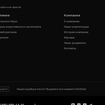
 публичной офертой.
ления
Компания
торское бюро
О компании
рия искусственного интеллекта
Наши компетенции
 лаборатория
История компании
дители
Карьера
Наши документы
Контакты
ьности
Нашли ошибку в тексте? Выделите ее и нажмите Ctrl+Enter