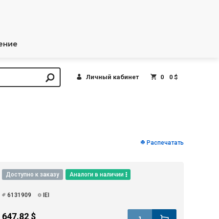
ение
Личный кабинет
0
0 $
Распечатать
Доступно к заказу
Аналоги в наличии
6131909
IEI
647.82 $