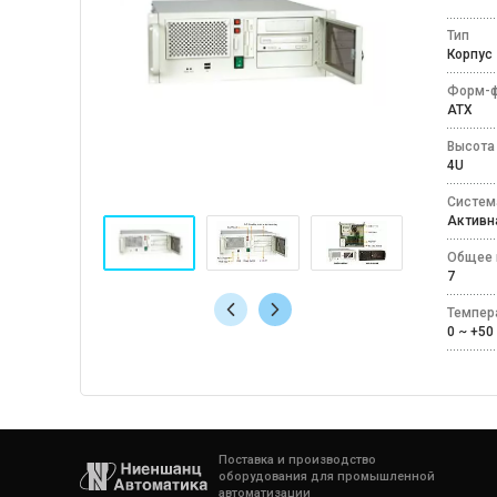
Тип
Корпу
Форм-ф
ATX
Высота
4U
Систем
Актив
Общее 
7
Темпер
0 ~ +
Поставка и производство
оборудования для промышленной
автоматизации