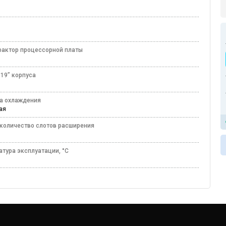
с
актор процессорной платы
 19” корпуса
а охлаждения
ная
количество слотов расширения
атура эксплуатации, °C
50