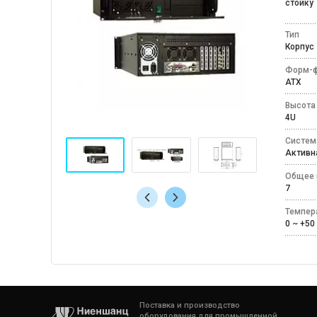
стойку
Тип
Корпу
Форм-ф
ATX
Высота
4U
Систем
Актив
Общее 
7
Темпер
0 ~ +
Поставка и производство
оборудования для промышленной