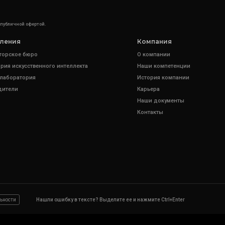
 публичной офертой.
ления
Компания
торское бюро
О компании
рия искусственного интеллекта
Наши компетенции
 лаборатория
История компании
дители
Карьера
Наши документы
Контакты
ьности
Нашли ошибку в тексте? Выделите ее и нажмите Ctrl+Enter