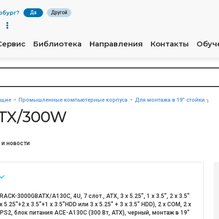
рбург
?
Да
Другой
Сервис
Библиотека
Направления
Контакты
Обуч
ющие
Промышленные компьютерные корпуса
Для монтажа в 19” стойки
TX/300W
 и новости
RACK-3000GBATX/A130С, 4U, 7 слот., АТХ, 3 x 5.25", 1 x 3.5", 2 x 3.5"
x 5.25"+2 x 3.5"+1 x 3.5"HDD или 3 x 5.25" + 3 x 3.5" HDD), 2 x COM, 2 x
x PS2, блок питания ACE-A130С (300 Вт, ATX), черный, монтаж в 19”