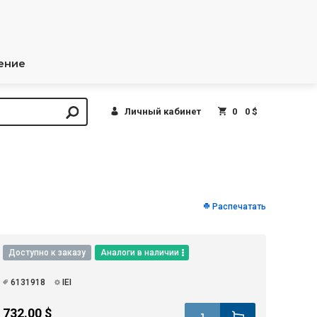
ение
Личный кабинет
0
0 $
Распечатать
Доступно к заказу
Аналоги в наличии
6131918
IEI
732.00 $