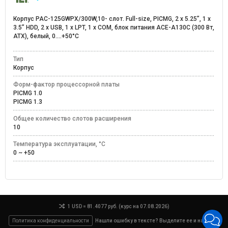
Корпус PAC-125GWPX/300W,10- слот. Full-size, PICMG, 2 x 5.25”, 1 x
3.5” HDD, 2 x USB, 1 x LPT, 1 x COM, блок питания ACE-A130С (300 Вт,
ATX), белый, 0....+50°C
Тип
Корпус
Форм-фактор процессорной платы
PICMG 1.0
PICMG 1.3
Общее количество слотов расширения
10
Температура эксплуатации, °C
0 ~ +50
1 USD = 81.4077 руб. (курс на 07.08.2026)
Политика конфиденциальности
Нашли ошибку в тексте? Выделите ее и нажмите