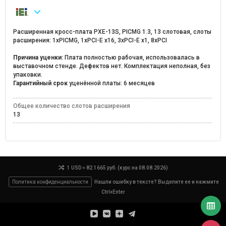
Расширенная кросс-плата PXE-13S, PICMG 1.3, 13 слотовая, слоты
расширения: 1xPICMG, 1xPCI-E x16, 3xPCI-E x1, 8xPCI
Причина уценки:
Плата полностью рабочая, использовалась в
выставочном стенде. Дефектов нет. Комплектация неполная, без
упаковки.
Гарантийный срок
уценённой платы: 6 месяцев
Общее количество слотов расширения
13
1 USD = 82.1665 руб. (курс на 08.08.2026)
Политика конфиденциальности
Нашли ошибку в тексте? Выделите ее и нажмите
Ctrl+Enter