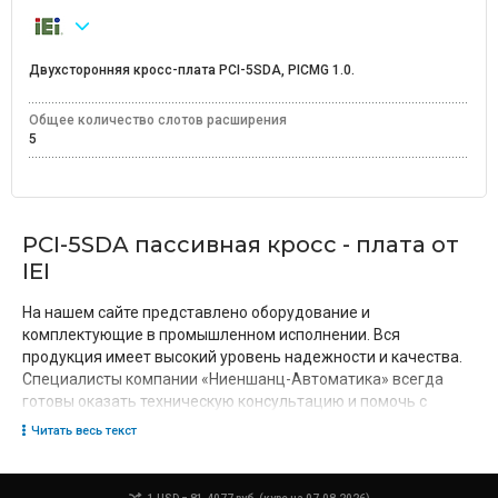
Двухсторонняя кросс-плата PCI-5SDA, PICMG 1.0.
Общее количество слотов расширения
5
PCI-5SDA пассивная кросс - плата от
IEI
На нашем сайте представлено оборудование и
комплектующие в промышленном исполнении. Вся
продукция имеет высокий уровень надежности и качества.
Специалисты компании «Ниеншанц-Автоматика» всегда
готовы оказать техническую консультацию и помочь с
выбором необходимого оборудования.
Читать весь текст
Промышленные кросс-платы |
Особенности