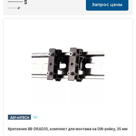
··········
$
Запрос цены
··········
₽
Крепление BB-DRAD35, комплект для монтажа на DIN-рейку, 35 мм