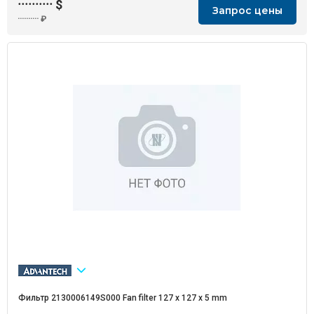
··········
$
Запрос цены
··········
₽
Фильтр 2130006149S000 Fan filter 127 x 127 x 5 mm