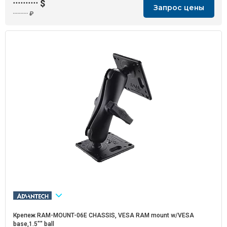
··········
$
Запрос цены
··········
₽
Крепеж RAM-MOUNT-06E CHASSIS, VESA RAM mount w/VESA
base,1.5"" ball