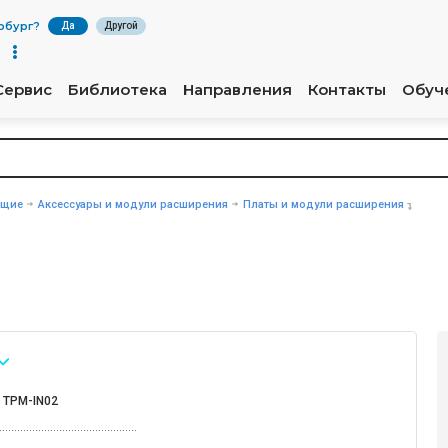
рбург
?
Да
Другой
Сервис
Библиотека
Направления
Контакты
Обуч
ющие
Аксессуары и модули расширения
Платы и модули расширения
 TPM-IN02