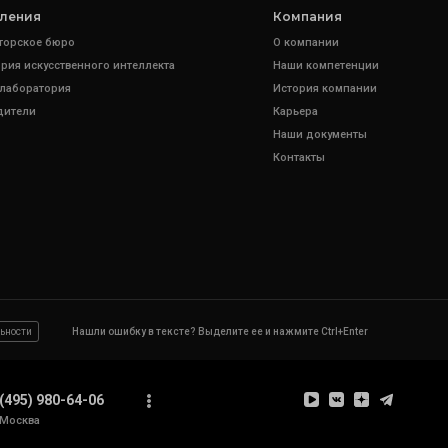
ления
Компания
торское бюро
О компании
рия искусственного интеллекта
Наши компетенции
 лаборатория
История компании
дители
Карьера
Наши документы
Контакты
ьности
Нашли ошибку в тексте? Выделите ее и нажмите Ctrl+Enter
(495) 980-64-06
Москва