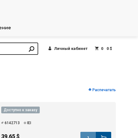
ение
Личный кабинет
0
0 $
Распечатать
Доступно к заказу
6142713
IEI
39.65 $