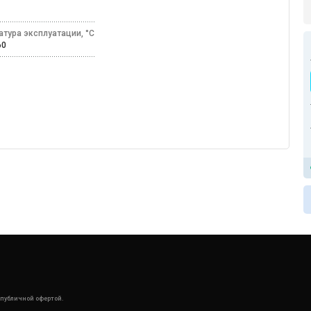
ль
атура эксплуатации, °C
+60
 публичной офертой.