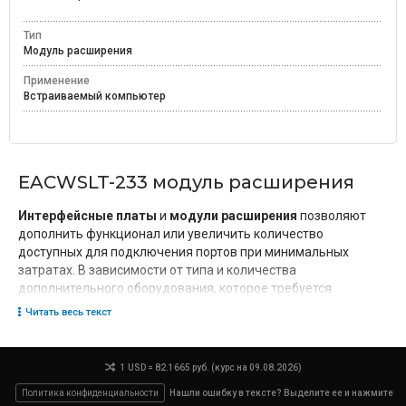
Тип
Модуль расширения
Применение
Встраиваемый компьютер
EACWSLT-233 модуль расширения
Интерфейсные платы
и
модули расширения
позволяют
дополнить функционал или увеличить количество
доступных для подключения портов при минимальных
затратах. В зависимости от типа и количества
дополнительного оборудования, которое требуется
подключить к основной системе, выбирается
Читать весь текст
соответствующий модуль с нужным типом и количеством
разъемов. Компоненты для промышленных компьютерных
систем отличаются повышенным уровнем наработки на
1 USD = 82.1665 руб. (курс на 09.08.2026)
отказ, устойчивостью к ударным и вибрационным нагрузкам,
Политика конфиденциальности
Нашли ошибку в тексте? Выделите ее и нажмите
способны работать при низких и высоких температурах.