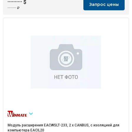
··········
$
Запрос цены
··········
₽
Модуль расширения EACWSLT-233, 2 х CANBUS, с изоляцией для
компьютера EACIL20