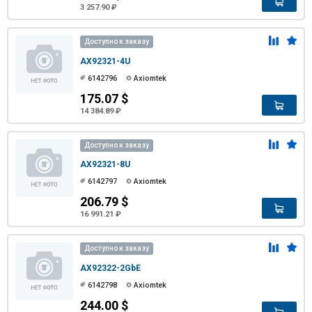
3 257.90 ₽
Доступно к заказу
AX92321-4U
6142796
Axiomtek
175.07 $
14 384.89 ₽
Доступно к заказу
AX92321-8U
6142797
Axiomtek
206.79 $
16 991.21 ₽
Доступно к заказу
AX92322-2GbE
6142798
Axiomtek
244.00 $