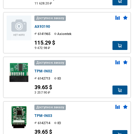
11 628.20 ₽
Доступно к заказу
AX93190
6141965
Axiomtek
115.29 $
9 472.98 ₽
Доступно к заказу
TPM-IN02
6142713
IEI
39.65 $
3 257.90 ₽
Доступно к заказу
TPM-IN03
6142714
IEI
39.65 $