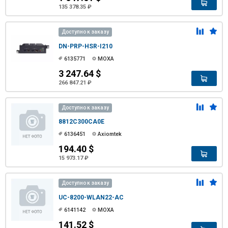
135 378.35 ₽
Доступно к заказу
DN-PRP-HSR-I210
6135771
MOXA
3 247.64 $
266 847.21 ₽
Доступно к заказу
8812C300CA0E
6136451
Axiomtek
194.40 $
15 973.17 ₽
Доступно к заказу
UC-8200-WLAN22-AC
6141142
MOXA
141.52 $