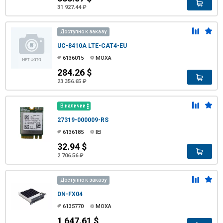
31 927.44 ₽
Доступно к заказу
UC-8410A LTE-CAT4-EU
6136015
MOXA
284.26 $
23 356.65 ₽
В наличии
27319-000009-RS
6136185
IEI
32.94 $
2 706.56 ₽
Доступно к заказу
DN-FX04
6135770
MOXA
1 647.61 $