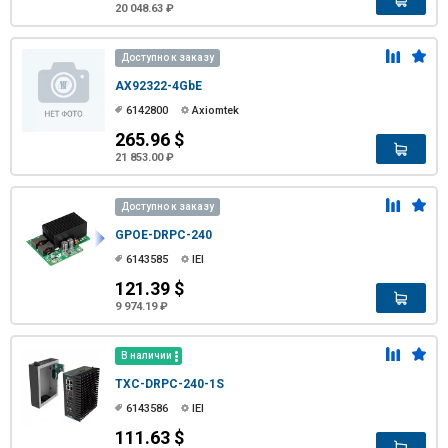
20 048.63 ₽
Доступно к заказу
AX92322-4GbE
6142800
Axiomtek
265.96 $
21 853.00 ₽
Доступно к заказу
GPOE-DRPC-240
6143585
IEI
121.39 $
9 974.19 ₽
В наличии
TXC-DRPC-240-1S
6143586
IEI
111.63 $