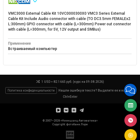
VMC3000 External Cable Kit 10VC0000300X0 VMC3 Series External
Cable Kit Include Audio connector with cable (TO DC3.5mm FEMALEx2
L:300mm) GPIO connector with cable (L=300mm) Power out connector
with cable (L=300mm, for 5V, 12V output and SMBus)
Применение
Встраиваемый компьютер
1 USD = 82.1665 руб. (курс на 09.08.2026)
Политика конфиденциальности
Нашли ошибку в тексте? Выделите ее и нажмите
Ctrl+Enter
© 2007—2026 «Ниеншанц-Автоматика»
Copyright: фотобанк
Лори