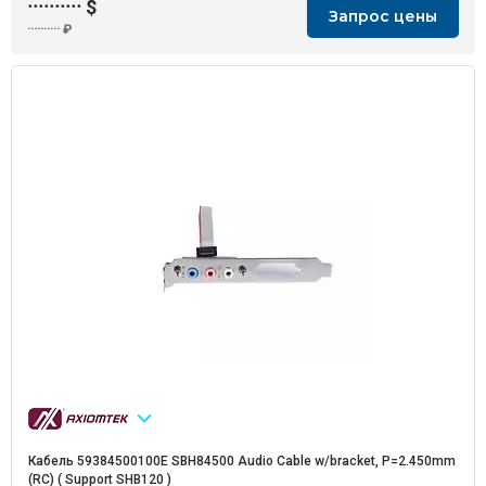
··········
$
Запрос цены
··········
₽
Кабель 59384500100E SBH84500 Audio Cable w/bracket, P=2.450mm
(RC) ( Support SHB120 )