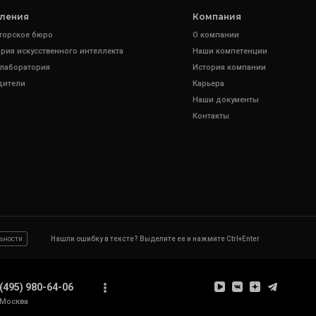
ления
Компания
торское бюро
О компании
рия искусственного интеллекта
Наши компетенции
 лаборатория
История компании
дители
Карьера
Наши документы
Контакты
ьности
Нашли ошибку в тексте? Выделите ее и нажмите Ctrl+Enter
(495) 980-64-06
Москва