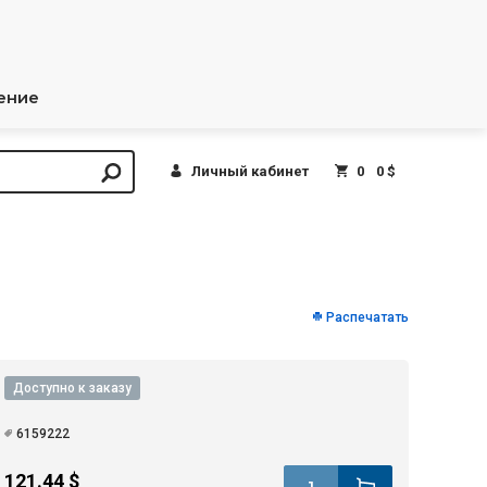
ение
Личный кабинет
0
0 $
Распечатать
Доступно к заказу
6159222
121.44 $