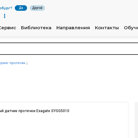
рбург
?
Да
Другой
Сервис
Библиотека
Направления
Контакты
Обуч
ринг протечек
ый датчик протечки Exagate SYSG5010