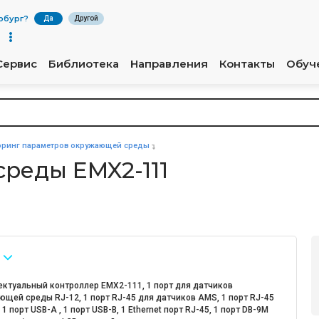
рбург
?
Да
Другой
Сервис
Библиотека
Направления
Контакты
Обуч
ринг параметров окружающей среды
среды EMX2-111
ектуальный контроллер EMX2-111, 1 порт для датчиков
щей среды RJ-12, 1 порт RJ-45 для датчиков AMS, 1 порт RJ-45
 1 порт USB-A , 1 порт USB-B, 1 Ethernet порт RJ-45, 1 порт DB-9M