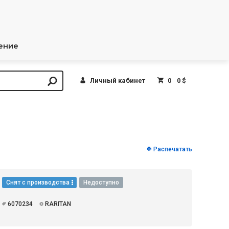
ение
Личный кабинет
0
0 $
Распечатать
Снят с производства
Недоступно
6070234
RARITAN