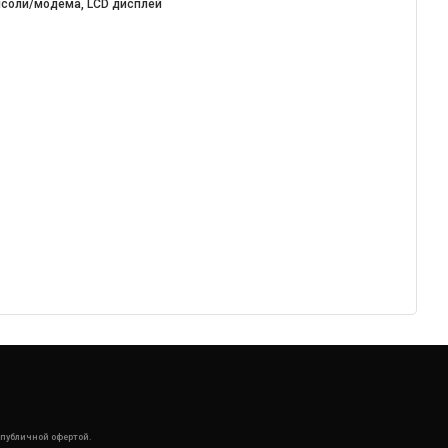
нсоли/модема, LCD дисплей
 публичной офертой.