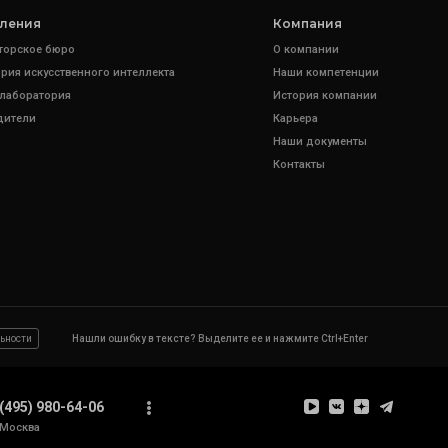
ления
Компания
торское бюро
О компании
рия искусственного интеллекта
Наши компетенции
 лаборатория
История компании
дители
Карьера
Наши документы
Контакты
ьности
Нашли ошибку в тексте? Выделите ее и нажмите Ctrl+Enter
(495) 980-64-06
Москва