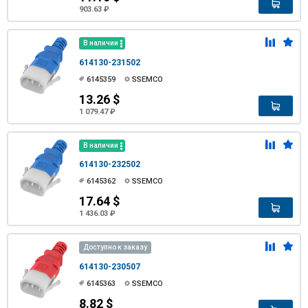
903.63 ₽
В наличии
614130-231502
6145359
SSEMCO
13.26 $
1 079.47 ₽
В наличии
614130-232502
6145362
SSEMCO
17.64 $
1 436.03 ₽
Доступно к заказу
614130-230507
6145363
SSEMCO
8.82 $