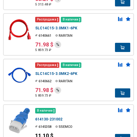
5 313.48 ₽
Распродажа
В наличии
SLC14C15-3.0MK1-6PK
6140661
RARITAN
71.98 $
%
5 859.73 ₽
Распродажа
В наличии
SLC14C15-3.0MK2-6PK
6140662
RARITAN
71.98 $
%
5 859.73 ₽
В наличии
614130-231002
6145358
SSEMCO
11.10 $