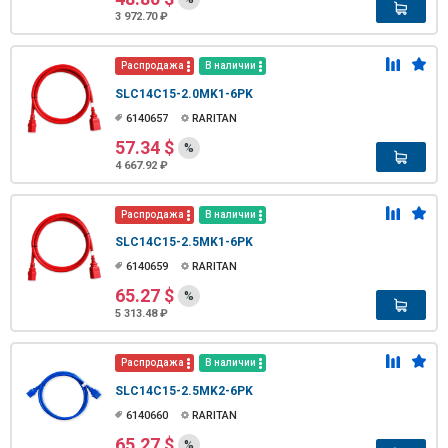
3 972.70 ₽
Распродажа
В наличии
SLC14C15-2.0MK1-6PK
6140657
RARITAN
57.34 $
%
4 667.92 ₽
Распродажа
В наличии
SLC14C15-2.5MK1-6PK
6140659
RARITAN
65.27 $
%
5 313.48 ₽
Распродажа
В наличии
SLC14C15-2.5MK2-6PK
6140660
RARITAN
65.27 $
%