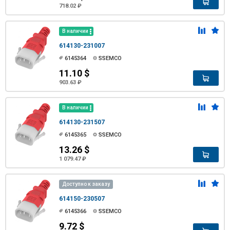
718.02 ₽
В наличии
614130-231007
6145364
SSEMCO
11.10 $
903.63 ₽
В наличии
614130-231507
6145365
SSEMCO
13.26 $
1 079.47 ₽
Доступно к заказу
614150-230507
6145366
SSEMCO
9.72 $