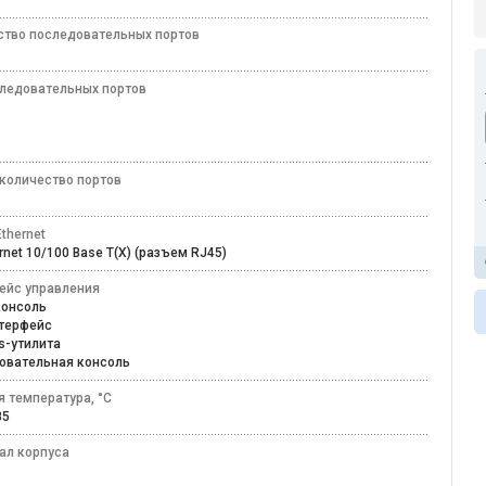
ство последовательных портов
следовательных портов
2
2
5
количество портов
thernet
ernet 10/100 Base T(X) (разъем RJ45)
ейс управления
-консоль
нтерфейс
ws-утилита
овательная консоль
я температура, °C
+85
ал корпуса
лл