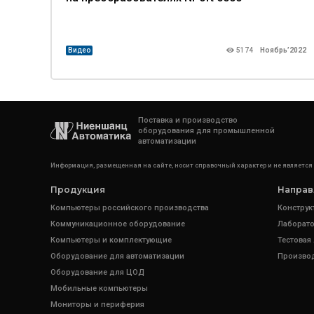
Видео
5174
Ноябрь’2022
Поставка и производство
оборудования для промышленной
автоматизации
Информация, размещенная на сайте, носит справочный характер и не является
Продукция
Направ
Компьютеры российского производства
Конструк
Коммуникационное оборудование
Лаборато
Компьютеры и комплектующие
Тестовая
Оборудование для автоматизации
Произво
Оборудование для ЦОД
Мобильные компьютеры
Мониторы и периферия