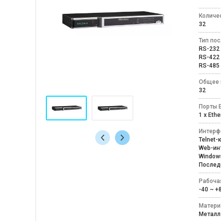
Количе
32
Тип по
RS-23
RS-42
RS-48
Общее 
32
Порты E
1 x Eth
Интерф
Telnet
Web-и
Windo
Послед
Рабоча
-40 ~ 
Матери
Мета