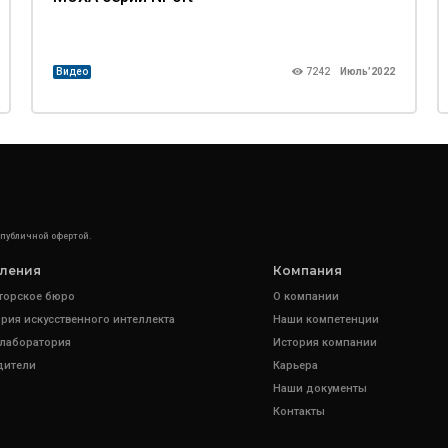
Видео
7242
Июль’2022
 публичной офертой.
ления
Компания
торское бюро
О компании
рия искусственного интеллекта
Наши компетенции
 лаборатория
История компании
дители
Карьера
Наши документы
Контакты