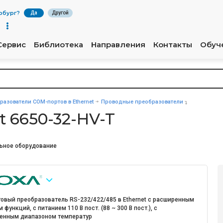
рбург
?
Да
Другой
Сервис
Библиотека
Направления
Контакты
Обуч
разователи COM-портов в Ethernet
Проводные преобразователи
 6650-32-HV-T
ьное оборудование
товый преобразователь RS-232/422/485 в Ethernet с расширенным
 функций, с питанием 110 В пост. (88 ~ 300 В пост.), с
енным диапазоном температур