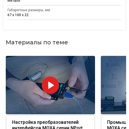
Металл
Габаритные размеры, мм
67 x 100 x 22
Материалы по теме
Настройка преобразователей
Промышле
интерфейсов MOXA серии NPort
MOXA сер