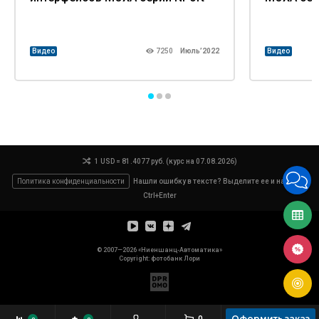
Видео
7250
Июль’2022
Видео
1 USD = 81.4077 руб. (курс на 07.08.2026)
Политика конфиденциальности
Нашли ошибку в тексте? Выделите ее и нажмите
Ctrl+Enter
© 2007—2026 «Ниеншанц-Автоматика»
Copyright: фотобанк
Лори
Оформить заказ