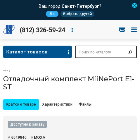
Ваш город
Санкт-Петербург
?
Да
Выбрать другой
(812) 326-59-24
Каталог товаров
Отладочный комплект MiiNePort E1-
ST
Кратко о товаре
Характеристики
Файлы
Доступно к заказу
6049840
MOXA