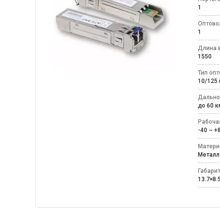
1
Оптово
1
Длина 
1550
Тип оп
10/12
Дально
до 60
Рабоча
-40 ~ 
Матери
Мета
Габари
13.7×8.