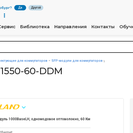
рбург
?
Да
Другой
Сервис
Библиотека
Направления
Контакты
Обуч
ектующие для коммутаторов
SFP-модули для коммутаторов
-1550-60-DDM
дуль 1000BaseLH, одномодовое оптоволокно, 60 Км
thernet