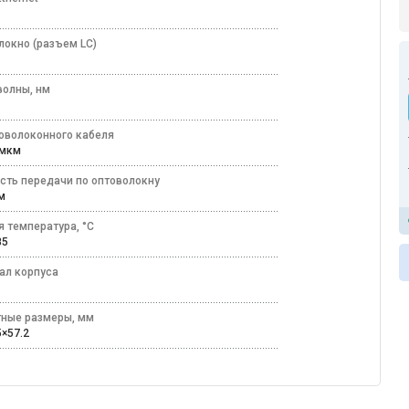
локно (разъем LC)
волны, нм
товолоконного кабеля
5 мкм
сть передачи по оптоволокну
 км
я температура, °C
+85
ал корпуса
лл
тные размеры, мм
5×57.2