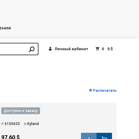
ение
Личный кабинет
0
0 $
Распечатать
Доступно к заказу
6150433
Kyland
97.60 $