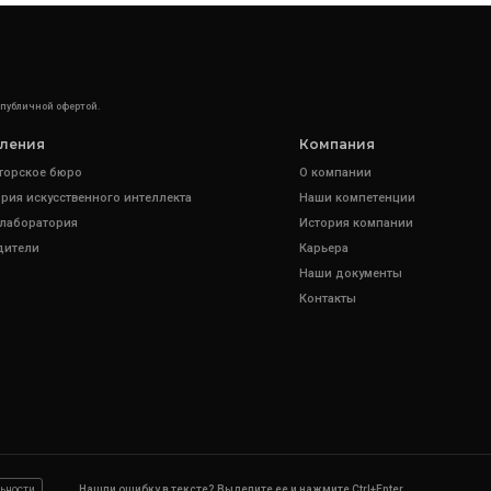
 публичной офертой.
ления
Компания
торское бюро
О компании
рия искусственного интеллекта
Наши компетенции
 лаборатория
История компании
дители
Карьера
Наши документы
Контакты
ьности
Нашли ошибку в тексте? Выделите ее и нажмите Ctrl+Enter