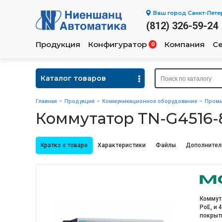
Ваш город
Санкт-Пете
(812) 326-59-24
Продукция
Конфигуратор
Компания
С
0
Каталог товаров
Главная
Продукция
Коммуникационное оборудование
Промы
Коммутатор TN-G4516
Кратко о товаре
Характеристики
Файлы
Дополнител
Коммута
PoE, и 
покрыт