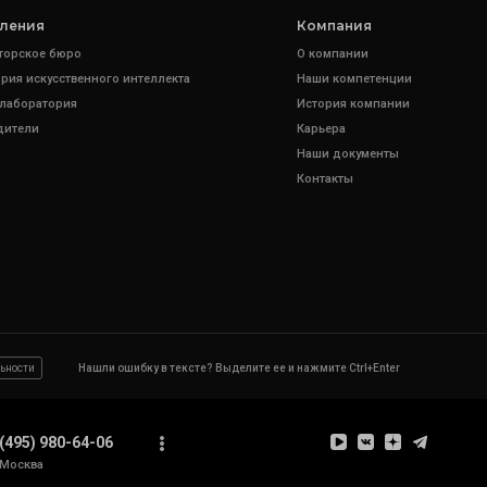
ления
Компания
торское бюро
О компании
рия искусственного интеллекта
Наши компетенции
 лаборатория
История компании
дители
Карьера
Наши документы
Контакты
ьности
Нашли ошибку в тексте? Выделите ее и нажмите Ctrl+Enter
(495) 980-64-06
Москва