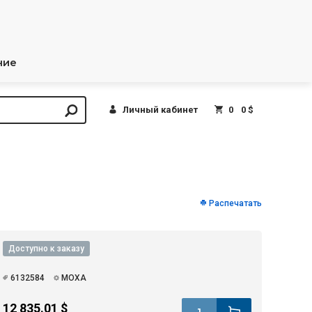
ние
Личный кабинет
0
0 $
Распечатать
Доступно к заказу
6132584
MOXA
12 835.01 $