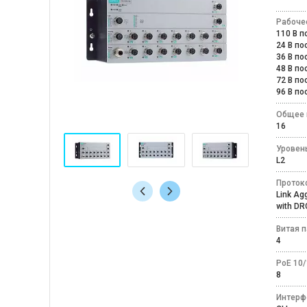
Рабоче
110 В 
24 В п
36 В п
48 В п
72 В п
96 В п
Общее 
16
Уровен
L2
Проток
Link Ag
with DR
Витая 
4
PoE 10
8
Интерф