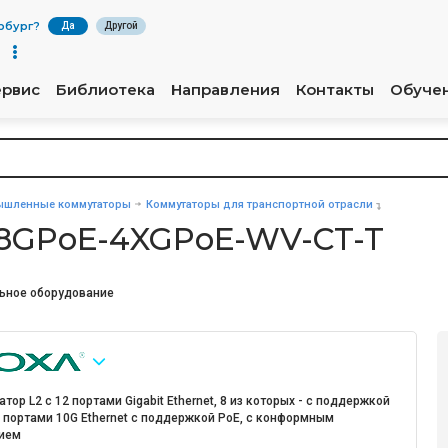
рбург
?
Да
Другой
ервис
Библиотека
Направления
Контакты
Обуче
шленные коммутаторы
Коммутаторы для транспортной отрасли
-8GPoE-4XGPoE-WV-CT-T
ьное оборудование
тор L2 с 12 портами Gigabit Ethernet, 8 из которых - с поддержкой
4 портами 10G Ethernet с поддержкой PoE, с конформным
ием