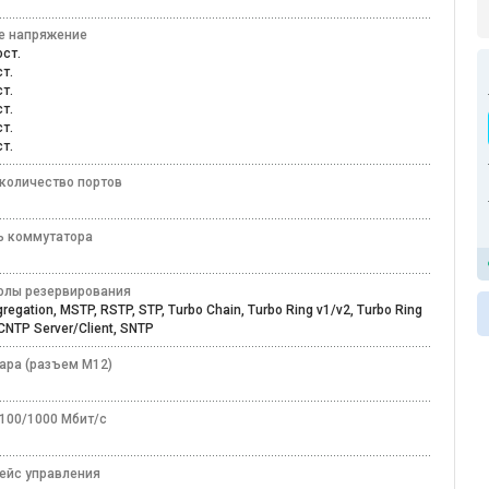
е напряжение
пост.
ост.
ост.
ост.
ост.
ост.
количество портов
ь коммутатора
олы резервирования
gregation, MSTP, RSTP, STP, Turbo Chain, Turbo Ring v1/v2, Turbo Ring
CNTP Server/Client, SNTP
пара (разъем M12)
/100/1000 Мбит/с
ейс управления