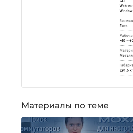
CLI
Web-и
Windo
Возмож
Есть
Рабоча
-40 ~ 
Матери
Мета
Габари
291.6 x 
Материалы по теме