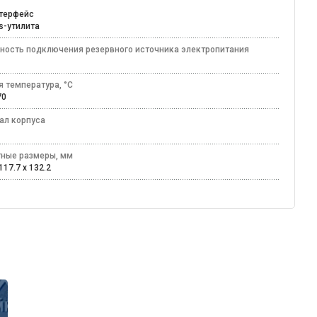
нтерфейс
ws-утилита
ность подключения резервного источника электропитания
я температура, °C
+70
ал корпуса
лл
тные размеры, мм
117.7 x 132.2