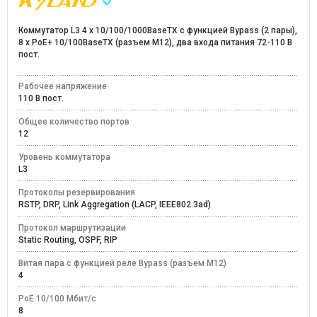
Коммутатор L3 4 x 10/100/1000BaseTX c функцией Bypass (2 пары),
8 x PoE+ 10/100BaseTX (разъем M12), два входа питания 72-110 В
пост.
Рабочее напряжение
110 В пост.
Общее количество портов
12
Уровень коммутатора
L3
Протоколы резервирования
RSTP, DRP, Link Aggregation (LACP, IEEE802.3ad)
Протокол маршрутизации
Static Routing, OSPF, RIP
Витая пара с функцией реле Bypass (разъем M12)
4
PoE 10/100 Мбит/с
8