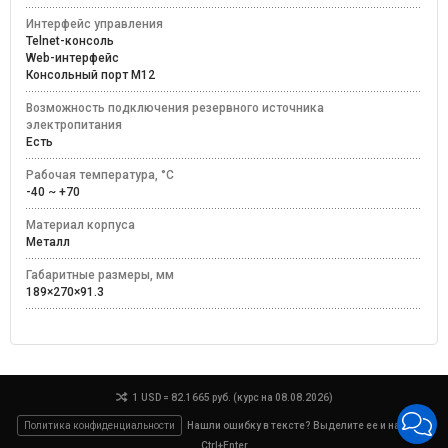
Интерфейс управления
Telnet-консоль
Web-интерфейс
Консольный порт M12
Возможность подключения резервного источника
электропитания
Есть
Рабочая температура, °C
-40 ~ +70
Материал корпуса
Металл
Габаритные размеры, мм
189×270×91.3
1 USD = 82.1665 руб. (курс на 08.08.2026)
Политика конфиденциальности
Нашли ошибку в тексте? Выделите ее и нажмите
Ctrl+Enter