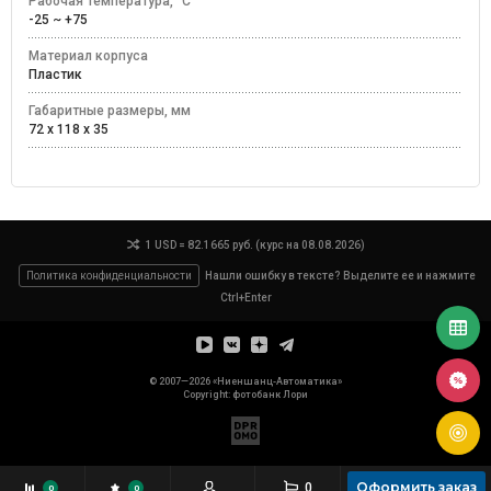
Рабочая температура, °C
-25 ~ +75
Материал корпуса
Пластик
Габаритные размеры, мм
72 x 118 x 35
1 USD = 82.1665 руб. (курс на 08.08.2026)
Политика конфиденциальности
Нашли ошибку в тексте? Выделите ее и нажмите
Ctrl+Enter
© 2007—2026 «Ниеншанц-Автоматика»
Copyright: фотобанк
Лори
Оформить заказ
0
0
0