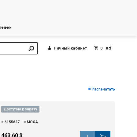
ение
Личный кабинет
0
0 $
Распечатать
Доступно к заказу
6155627
MOXA
463.60 $