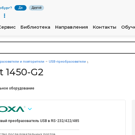
рбург
?
Да
Другой
Сервис
Библиотека
Направления
Контакты
Обуч
разователи и повторители
USB-преобразователи
t 1450-G2
ьное оборудование
овый преобразователь USB в RS-232/422/485
ство последовательных портов