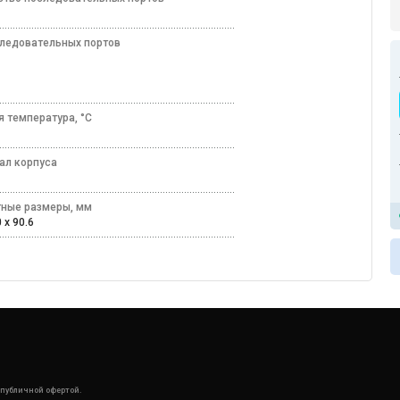
следовательных портов
2
2
5
я температура, °C
60
ал корпуса
лл
тные размеры, мм
 x 90.6
 публичной офертой.