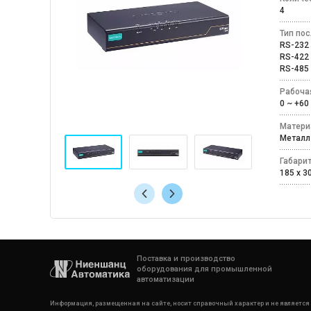
4
Тип по
RS-23
RS-42
RS-48
Рабоча
0 ~ +
Матери
Мета
Габари
185 x 30
Поставка и производство
оборудования для промышленной
автоматизации
Информация, размещенная на сайте, носит справочный характер и не является