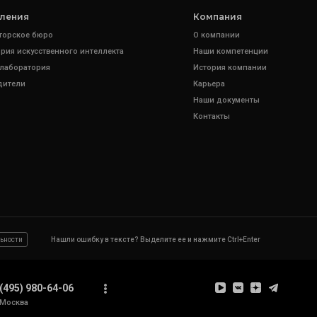
ления
Компания
торское бюро
О компании
рия искусственного интеллекта
Наши компетенции
 лаборатория
История компании
дители
Карьера
Наши документы
Контакты
ьности
Нашли ошибку в тексте? Выделите ее и нажмите Ctrl+Enter
(495) 980-64-06
Москва