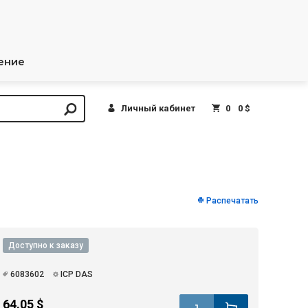
ение
Личный кабинет
0
0 $
Распечатать
Доступно к заказу
6083602
ICP DAS
64.05 $