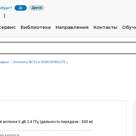
рбург
?
Да
Другой
Сервис
Библиотека
Направления
Контакты
Обуч
суары
Антенны Wi-Fi и GSM/GPRS/LTE
 антенна 5 дБ 2.4 ГГц (дальность передачи - 500 м)
ал корпуса