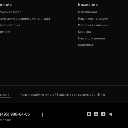
ления
Компания
торское бюро
О компании
рия искусственного интеллекта
Наши компетенции
 лаборатория
История компании
дители
Карьера
Наши документы
Контакты
ьности
Нашли ошибку в тексте? Выделите ее и нажмите Ctrl+Enter
(495) 980-64-06
Москва