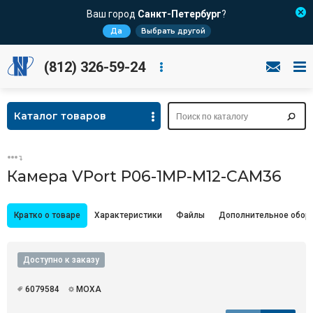
Ваш город
Санкт-Петербург
?
Да
Выбрать другой
(812) 326-59-24
Каталог товаров
Камера VPort P06-1MP-M12-CAM36
Кратко о товаре
Характеристики
Файлы
Дополнительное обор
Доступно к заказу
6079584
MOXA