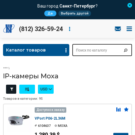
Ваш город
Санкт-Петербург
?
Да
Выбрать другой
(812) 326-59-24
Каталог товаров
IP-камеры Moxa
USD
Товаров в категории: 95
Доступно к заказу
VPort P06-2L36M
6104637
MOXA
1 280.39 $