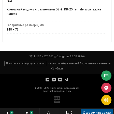
Клеммный модуль с разъемами DB-9, DB-25 female, монтаж на
панель
Габаритные размеры, мм
148 x 76
1 USD = 82.1665 руб. (курс на 08.08.2026)
Политика конфиденциальности
Нашли ошибку в тексте? Выделите ее и нажмите
Ctrl+Enter
© 2007—2026 «Ниеншанц-Автоматика»
Copyright: фотобанк
Лори
Оформить заказ
0
0
0