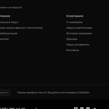
 публичной офертой.
ления
Компания
торское бюро
О компании
рия искусственного интеллекта
Наши компетенции
 лаборатория
История компании
дители
Карьера
Наши документы
Контакты
ьности
Нашли ошибку в тексте? Выделите ее и нажмите Ctrl+Enter