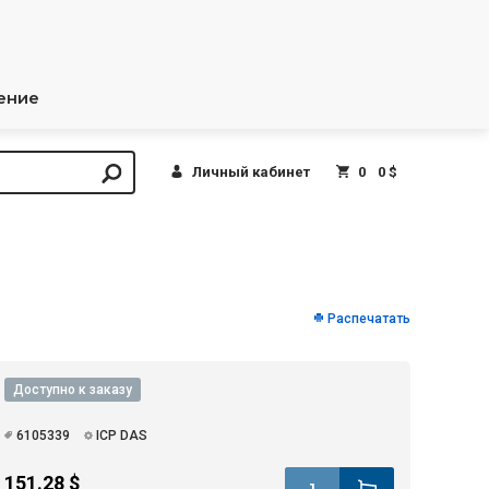
ение
Личный кабинет
0
0 $
Распечатать
Доступно к заказу
6105339
ICP DAS
151.28 $