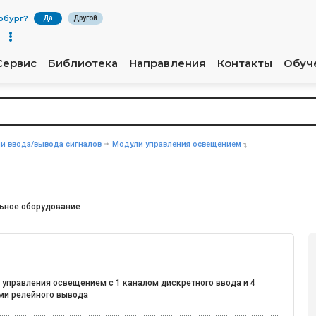
рбург
?
Да
Другой
Сервис
Библиотека
Направления
Контакты
Обуч
и ввода/вывода сигналов
Модули управления освещением
ьное оборудование
 управления освещением с 1 каналом дискретного ввода и 4
ми релейного вывода