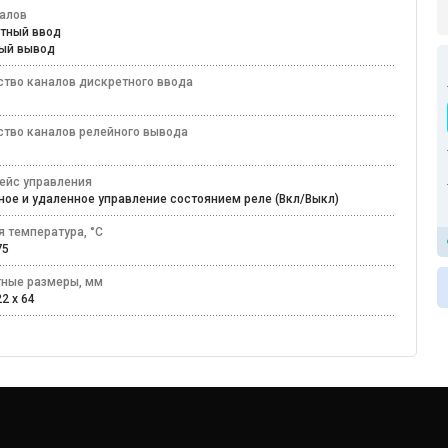
налов
етный ввод
ный вывод
ство каналов дискретного ввода
ство каналов релейного вывода
ейс управления
ное и удаленное управление состоянием реле (Вкл/Выкл)
я температура, °C
+75
тные размеры, мм
22 x 64