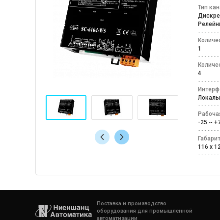
Тип ка
Дискр
Релей
Количе
1
Количе
4
Интерф
Локаль
Рабоча
-25 ~ 
Габари
116 x 1
Поставка и производство
оборудования для промышленной
автоматизации