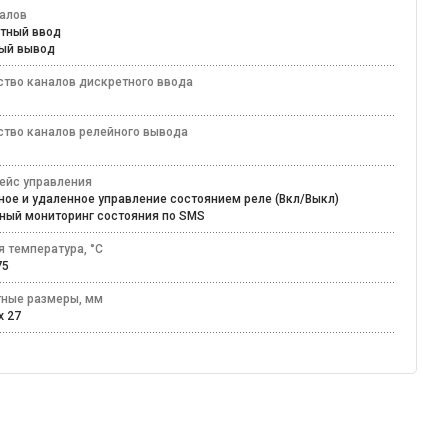
налов
етный ввод
ный вывод
ство каналов дискретного ввода
ство каналов релейного вывода
ейс управления
ное и удаленное управление состоянием реле (Вкл/Выкл)
ный мониторинг состояния по SMS
я температура, °C
+75
тные размеры, мм
x 27