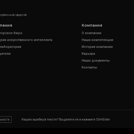
 публичной офертой.
ления
Компания
торское бюро
О компании
рия искусственного интеллекта
Наши компетенции
 лаборатория
История компании
дители
Карьера
Наши документы
Контакты
ьности
Нашли ошибку в тексте? Выделите ее и нажмите Ctrl+Enter