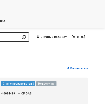
ние
Личный кабинет
0
0 $
Распечатать
Снят с производства
Недоступно
6084419
ICP DAS