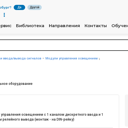
рбург
?
Да
Другой
ервис
Библиотека
Направления
Контакты
Обуче
и ввода/вывода сигналов
Модули управления освещением
ьное оборудование
 управления освещением с 1 каналом дискретного ввода и 1
 релейного вывода (монтаж - на DIN-рейку)