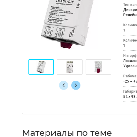
Тип ка
Дискр
Релей
Количе
1
Количе
1
Интерф
Локаль
Удален
Рабоча
-25 ~ 
Габари
52 x 98 
Материалы по теме