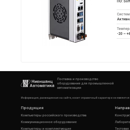
ПО: Sof
Систем
Актив
Темпер
-20 ~ 
Поставка и производство
оборудования для промышленной
автоматизации
Информация, размещенная на сайте, носит справочный характер и не является
Продукция
Направ
Компьютеры российского производства
Конструк
Коммуникационное оборудование
Лаборато
Компьютеры и комплектующие
Тестовая