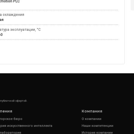
tmotion PLC
а охлаждения
ная
атура эксплуатации, °C
+60
 публичной офертой.
ления
Компания
торское бюро
О компании
рия искусственного интеллекта
Наши компетенции
 лаборатория
История компании