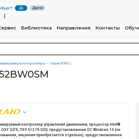
рбург
?
Да
Другой
Сервис
Библиотека
Направления
Контакты
Обуч
аммируемые контроллеры
Серия KYAC
752BW0SM
ммируемый контроллер управления движением, процессор Intel®
, ОЗУ 32Гб, ПЗУ 512 Гб SSD, предустановленная ОС Windows 10 (не
рованная, лицензия приобретается отдельно), предустановленное