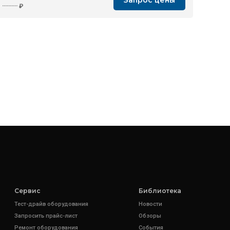
Запрос цены
··········
₽
Сервис
Библиотека
Тест-драйв оборудования
Новости
Запросить прайс-лист
Обзоры
Ремонт оборудования
События