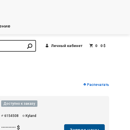
ение
Личный кабинет
0
0 $
Распечатать
Доступно к заказу
6154508
Kyland
··········
$