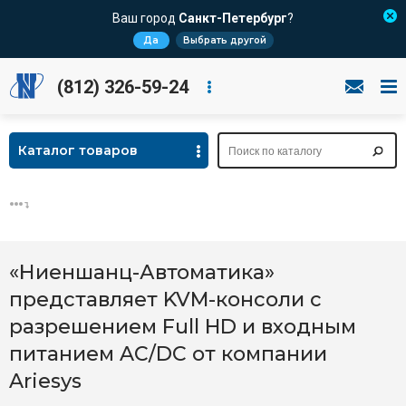
Ваш город
Санкт-Петербург
?
Да
Выбрать другой
(812) 326-59-24
Каталог товаров
«Ниеншанц-Автоматика»
представляет KVM-консоли с
разрешением Full HD и входным
питанием AC/DC от компании
Ariesys