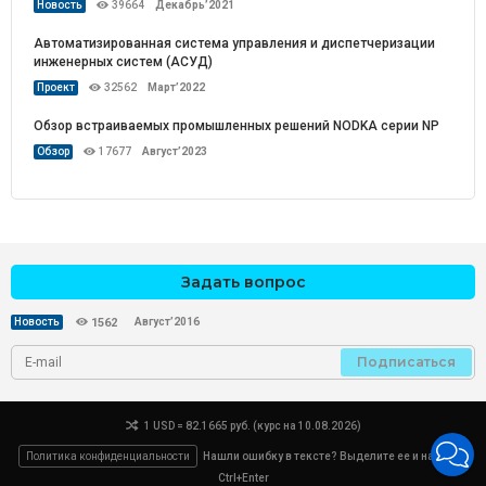
Новость
39664
Декабрь’2021
Автоматизированная система управления и диспетчеризации
инженерных систем (АСУД)
Проект
32562
Март’2022
Обзор встраиваемых промышленных решений NODKA серии NP
Обзор
17677
Август’2023
Задать вопрос
Август’2016
Новость
1562
Подписаться
1 USD = 82.1665 руб. (курс на 10.08.2026)
Политика конфиденциальности
Нашли ошибку в тексте? Выделите ее и нажмите
Ctrl+Enter