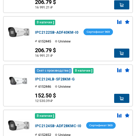
206.79 $
16 991.21 ₽
В наличии
IPC2122SB-ADF40KM-I0
6152445
Uniview
206.79 $
16 991.21 ₽
Снят с производства
В наличии
IPC2124LB-SF28KM-G
6152446
Uniview
152.50 $
12 530.39 ₽
В наличии
IPC2124SB-ADF28KMC-I0
6152452
Uniview