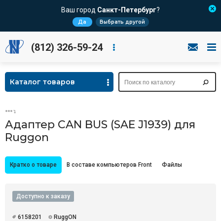
Ваш город
Санкт-Петербург
?
Да
Выбрать другой
(812) 326-59-24
Каталог товаров
Адаптер CAN BUS (SAE J1939) для
Ruggon
Кратко о товаре
В составе компьютеров Front
Файлы
Доступно к заказу
6158201
RuggON