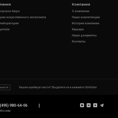
ления
Компания
торское бюро
О компании
рия искусственного интеллекта
Наши компетенции
 лаборатория
История компании
дители
Карьера
Наши документы
Контакты
ьности
Нашли ошибку в тексте? Выделите ее и нажмите Ctrl+Enter
(495) 980-64-06
Москва