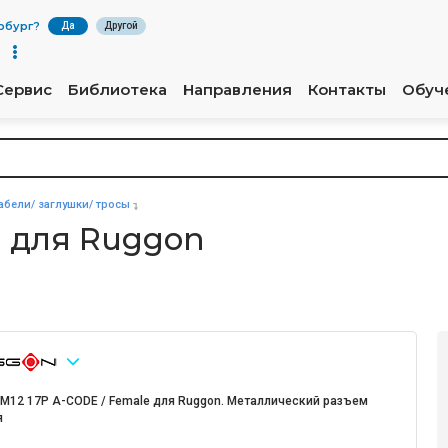
рбург
?
Да
Другой
Сервис
Библиотека
Направления
Контакты
Обуч
абели/ заглушки/ тросы
E для Ruggon
 M12 17P A-CODE / Female для Ruggon. Металлический разъем
я