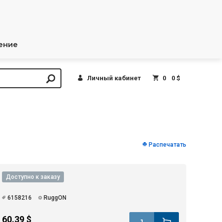
ение
Личный кабинет
0
0 $
Распечатать
Доступно к заказу
6158216
RuggON
60.39 $