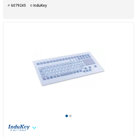
6079245
InduKey