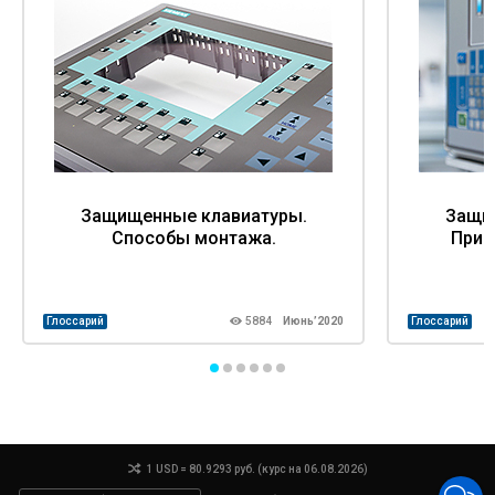
Защищенные клавиатуры.
Защи
Способы монтажа.
Прин
Глоссарий
5884
Июнь’2020
Глоссарий
1 USD = 80.9293 руб. (курс на 06.08.2026)