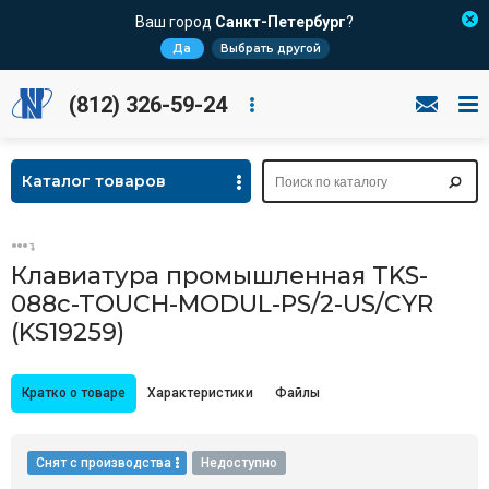
Ваш город
Санкт-Петербург
?
Да
Выбрать другой
(812) 326-59-24
Каталог товаров
Клавиатура промышленная TKS-
088c-TOUCH-MODUL-PS/2-US/CYR
(KS19259)
Кратко о товаре
Характеристики
Файлы
Снят с производства
Недоступно