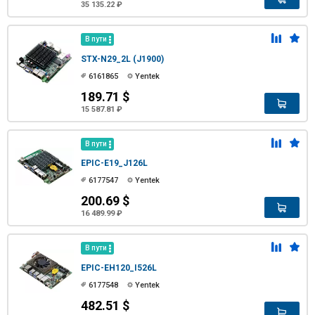
35 135.22 ₽
В пути
STX-N29_2L (J1900)
6161865
Yentek
189.71 $
15 587.81 ₽
В пути
EPIC-E19_J126L
6177547
Yentek
200.69 $
16 489.99 ₽
В пути
EPIC-EH120_I526L
6177548
Yentek
482.51 $