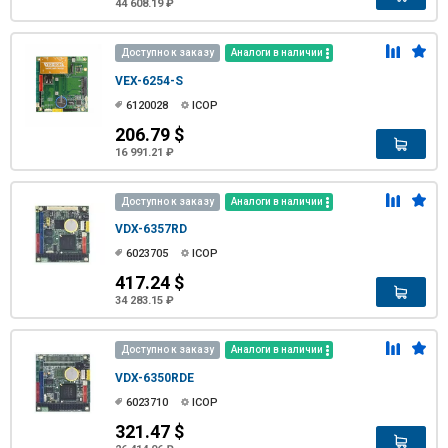
44 608.19 ₽
Доступно к заказу
Аналоги в наличии
VEX-6254-S
6120028
ICOP
206.79 $
16 991.21 ₽
Доступно к заказу
Аналоги в наличии
VDX-6357RD
6023705
ICOP
417.24 $
34 283.15 ₽
Доступно к заказу
Аналоги в наличии
VDX-6350RDE
6023710
ICOP
321.47 $