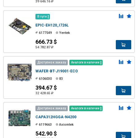
39 646.16 ₽
В пути
EPIC-EH120_I726L
6177549
Yentek
666.73 $
54 782.87 ₽
Доступно к заказу
Аналоги в наличии
WAFER-BT-J19001-ECO
6106030
IEI
394.67 $
32 428.65 ₽
Доступно к заказу
Аналоги в наличии
CAPA312HGGA-N4200
6119663
Axiomtek
542.90 $