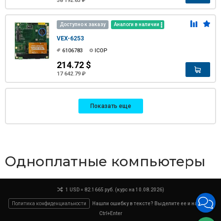
38 192.63 ₽
Доступно к заказу
Аналоги в наличии
VEX-6253
6106783
ICOP
214.72 $
17 642.79 ₽
Показать еще
Одноплатные компьютеры
1 USD = 82.1665 руб. (курс на 10.08.2026)
Политика конфиденциальности
Нашли ошибку в тексте? Выделите ее и нажмите
Ctrl+Enter