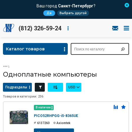
Ваш город
Санкт-Петербург
?
Да
Выбрать другой
(812) 326-59-24
Каталог товаров
Одноплатные компьютеры
Подразделы
USD
Товаров в категории: 236
В наличии
PICO52RHPGG-i5-8365UE
6137260
Axiomtek