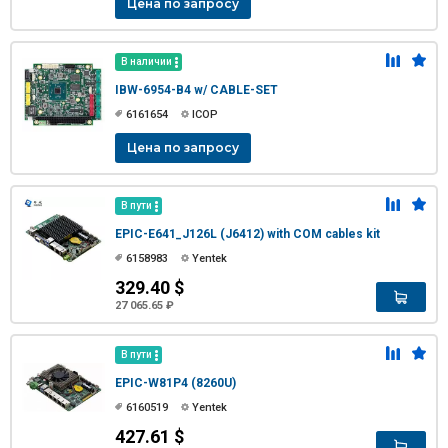
Цена по запросу
В наличии
IBW-6954-B4 w/ CABLE-SET
6161654
ICOP
Цена по запросу
В пути
EPIC-E641_J126L (J6412) with COM cables kit
6158983
Yentek
329.40 $
27 065.65 ₽
В пути
EPIC-W81P4 (8260U)
6160519
Yentek
427.61 $