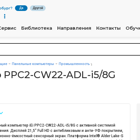
рбург
?
Да
Другой
Сервис
Библиотека
Направления
Контакты
Обуч
ющие
Панельные компьютеры
Промышленность
 PPC2-CW22-ADL-i5/8G
ный компьютер iEi PPC2-CW22-ADL-i5/8G с активной системой
ния. Дисплей 21,5" Full HD с антибликовым и анти-УФ покрытием,
ионно-ёмкостный сенсорный экран. Платформа Intel® Alder Lake-S