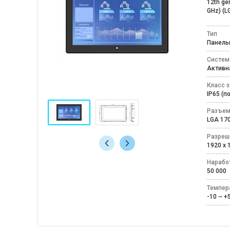
12th ge
GHz) (L
Тип
Панел
Систем
Актив
Класс 
IP65 (
Разъем
LGA 1
Разреш
1920 x
Наработ
50 000
Темпер
-10 ~ 