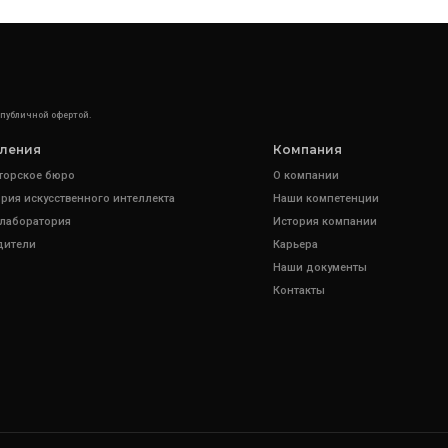
 публичной офертой.
ления
Компания
торское бюро
О компании
рия искусственного интеллекта
Наши компетенции
 лаборатория
История компании
дители
Карьера
Наши документы
Контакты