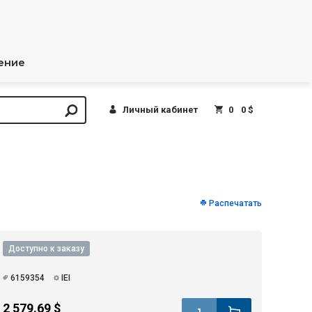
ение
Личный кабинет
0
0 $
Распечатать
Доступно к заказу
6159354
IEI
2 579.69 $