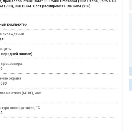
n, процессор Intel® Core™ i5-12400 Processor (18M Cache, up to 4.40
GA1700), 8GB DDR4. Слот расширения PCIe Gen4 (x16).
ьный компьютер
а охлаждения
ная
защиты
по передней панели)
 процессора
700
ение экрана
 1080
ка на отказ (MTBF), час
атура эксплуатации, °C
+50