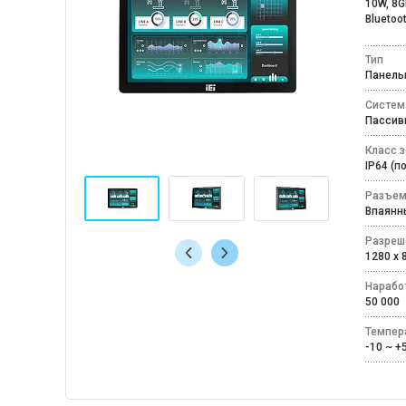
10W, 8G
Bluetoo
Тип
Панел
Систем
Пассив
Класс 
IP64 (
Разъем
Впаян
Разреш
1280 х
Наработ
50 000
Темпер
-10 ~ 