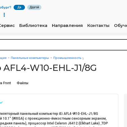
рбург
?
Да
Другой
Сервис
Библиотека
Направления
Контакты
Обуч
ющие
Панельные компьютеры
Промышленность
 AFL4-W10-EHL-J1/8G
в Front
Файлы
тиляторный панельный компьютер iEi AFL4-W10-EHL-J1/8G
й 10.1" (WXGA) с проекционно-ёмкостным сенсорным экраном,
ередняя панель), процессор Intel Celeron J6412 (Elkhart Lake) ,TDP