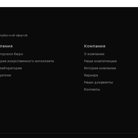
 публичной офертой.
ления
Компания
торское бюро
О компании
рия искусственного интеллекта
Наши компетенции
 лаборатория
История компании
дители
Карьера
Наши документы
Контакты