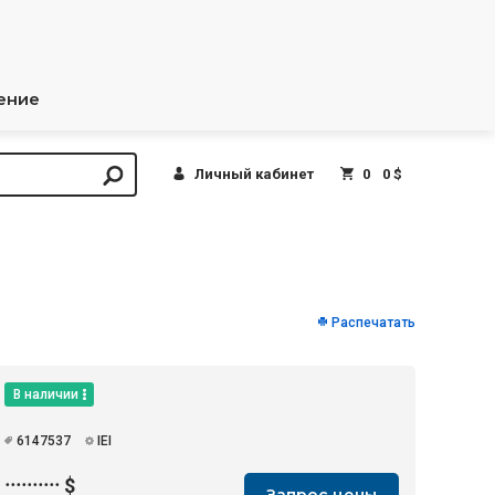
ение
Личный кабинет
0
0 $
Распечатать
В наличии
6147537
IEI
··········
$