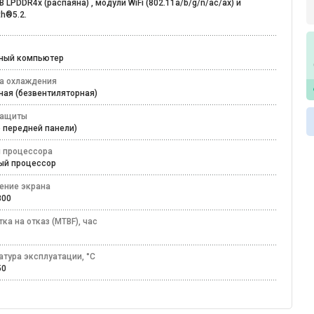
B LPDDR4x (распаяна) , модули WiFi (802.11a/b/g/n/ac/ax) и
th®5.2.
ьный компьютер
а охлаждения
ная (безвентиляторная)
защиты
по передней панели)
 процессора
ный процессор
ение экрана
 800
ка на отказ (MTBF), час
атура эксплуатации, °C
+50